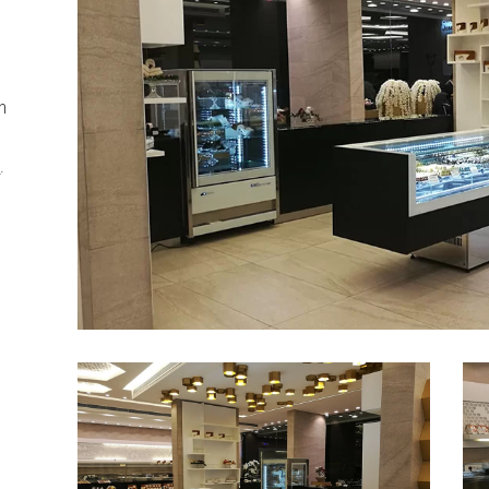
n
d
.