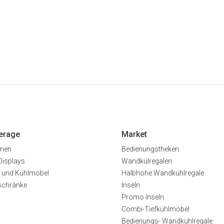
erage
Market
inen
Bedienungstheken
Displays
Wandkülregalen
 und Kühlmöbel
Halbhohe Wandkühlregale
schränke
Inseln
Promo Inseln
Combi-Tiefkühlmöbel
Bedienungs- Wandkühlregale