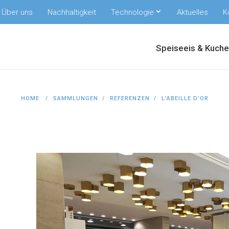
Über uns
Nachhaltigkeit
Technologie
Aktuelles
K
Speiseeis & Kuch
HOME
SAMMLUNGEN
REFERENZEN
L’ABEILLE D’OR