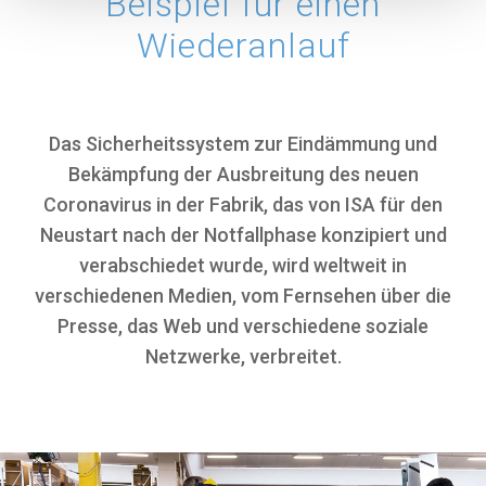
Beispiel für einen
ändern, indem Sie auf den Abschnitt "Verwalten"
zugreifen, den Sie über die Cookie-Richtlinie oder über
Wiederanlauf
dieses Banner erreichen können.
Das Sicherheitssystem zur Eindämmung und
Bekämpfung der Ausbreitung des neuen
Coronavirus in der Fabrik, das von ISA für den
Neustart nach der Notfallphase konzipiert und
verabschiedet wurde, wird weltweit in
verschiedenen Medien, vom Fernsehen über die
Presse, das Web und verschiedene soziale
Netzwerke, verbreitet.