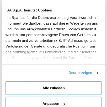
Prädiktive Wartung
ISA S.p.A. benutzt Cookies
Isa Spa, als für die Datenverarbeitung Verantwortlicher,
Kamera-Steuerung
informiert Sie darüber, dass auf dieser Website von uns
und von uns ausgewählten Partnern Cookies installiert
werden, um personenbezogene Daten von Geräten zu
24/7-Überwachung
sammeln und zu verarbeiten (z.B. IP-Adresse, genaue
Verfolgung der Geräte und geografische Position), um
das ordnungsgemäße Funktionieren und die Sicherheit
der Website zu gewährleisten und Ihr Surfen auf der
Geld sparen
Website statistisch und anonym zu analysieren, um sie
zu verbessern (technisch und unbedingt notwendig);
Details zeigen
Ihnen personalisierte kommerzielle Angebote auf der
Grundlage Ihrer Interessen, der von Ihnen geäußerten
Präferenzen und Ihres Standorts zu zeigen
Alle zulassen
Functions
(personalisierte kommerzielle Angebote); Informationen
auszutauschen und Ihnen die Möglichkeit zu geben,
Inhalte, die in sozialen Netzwerken gehostet werden, auf
Anpassen