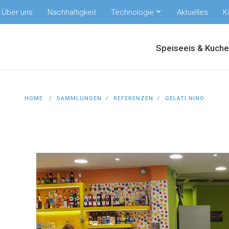
Über uns
Nachhaltigkeit
Technologie
Aktuelles
K
Speiseeis & Kuch
HOME
SAMMLUNGEN
REFERENZEN
GELATI NINO