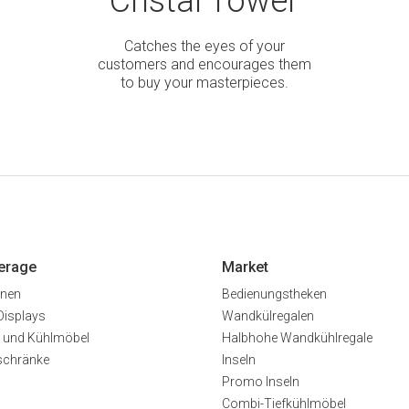
Cristal Tower
Catches the eyes of your
customers and encourages them
to buy your masterpieces.
erage
Market
inen
Bedienungstheken
Displays
Wandkülregalen
 und Kühlmöbel
Halbhohe Wandkühlregale
schränke
Inseln
Promo Inseln
Combi-Tiefkühlmöbel