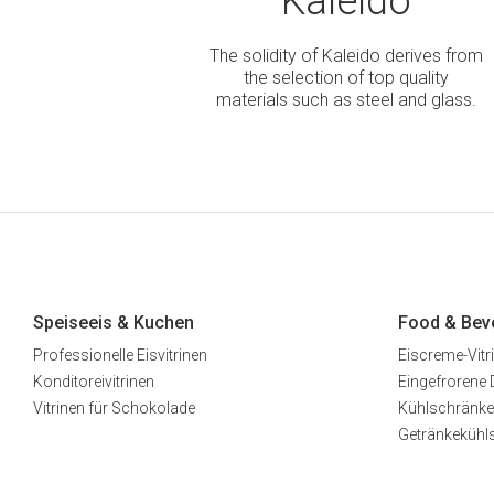
Kaleido
The solidity of Kaleido derives from
the selection of top quality
materials such as steel and glass.
Speiseeis & Kuchen
Food & Bev
Professionelle Eisvitrinen
Eiscreme-Vitr
Konditoreivitrinen
Eingefrorene 
Vitrinen für Schokolade
Kühlschränke
Getränkekühl