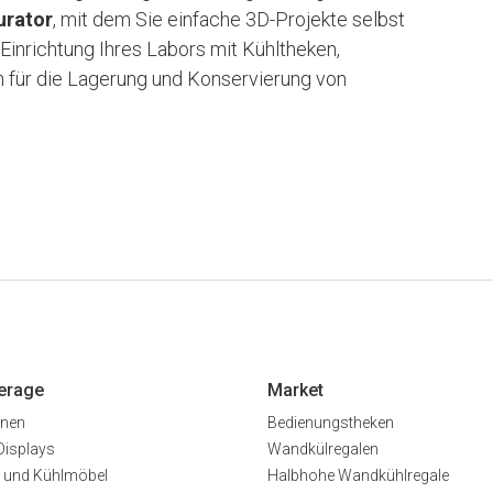
urator
, mit dem Sie einfache 3D-Projekte selbst
e Einrichtung Ihres Labors mit Kühltheken,
n für die Lagerung und Konservierung von
erage
Market
inen
Bedienungstheken
Displays
Wandkülregalen
 und Kühlmöbel
Halbhohe Wandkühlregale