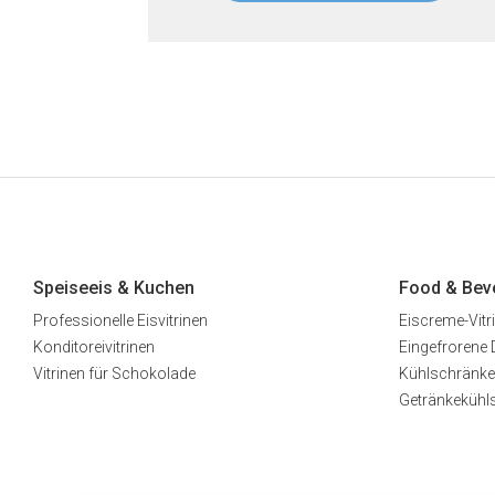
Speiseeis & Kuchen
Food & Bev
Professionelle Eisvitrinen
Eiscreme-Vitr
Konditoreivitrinen
Eingefrorene 
Vitrinen für Schokolade
Kühlschränke
Getränkekühl