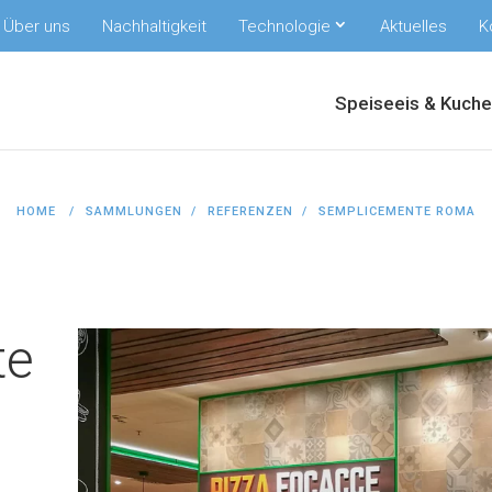
Über uns
Nachhaltigkeit
Technologie
Aktuelles
K
Speiseeis & Kuch
HOME
SAMMLUNGEN
REFERENZEN
SEMPLICEMENTE ROMA
te