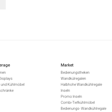
erage
Market
inen
Bedienungstheken
Displays
Wandkülregalen
 und Kühlmöbel
Halbhohe Wandkühlregale
schränke
Inseln
Promo Inseln
Combi-Tiefkühlmöbel
Bedienungs- Wandkühlregale