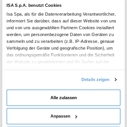
ISA S.p.A. benutzt Cookies
Isa Spa, als für die Datenverarbeitung Verantwortlicher,
informiert Sie darüber, dass auf dieser Website von uns
und von uns ausgewählten Partnern Cookies installiert
werden, um personenbezogene Daten von Geräten zu
sammeln und zu verarbeiten (z.B. IP-Adresse, genaue
Verfolgung der Geräte und geografische Position), um
das ordnungsgemäße Funktionieren und die Sicherheit
der Website zu gewährleisten und Ihr Surfen auf der
Website statistisch und anonym zu analysieren, um sie
zu verbessern (technisch und unbedingt notwendig);
Details zeigen
Ihnen personalisierte kommerzielle Angebote auf der
Grundlage Ihrer Interessen, der von Ihnen geäußerten
Präferenzen und Ihres Standorts zu zeigen
Alle zulassen
(personalisierte kommerzielle Angebote); Informationen
auszutauschen und Ihnen die Möglichkeit zu geben,
Inhalte, die in sozialen Netzwerken gehostet werden, auf
Anpassen
unserer Website anzusehen (Social Media und Content