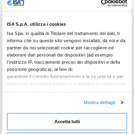
Temperatura
-1/+1 °C
ISA S.p.A. utilizza i cookies
Refrigerante
Isa Spa, in qualità di Titolare del trattamento dei dati, ti
R600a
informa che su questo sito vengono installati, da noi e da
partner da noi selezionati cookie per raccogliere ed
Refrigerazione
elaborare dati personali dai dispositivi (ad esempio
Ventilata
l’indirizzo IP, tracciamenti precisi dei dispositivi e della
posizione geografica), al fine di:
Classe Climatica
garantirne il corretto funzionamento e la sicurezza e per
3M1
analizzare in maniera statistica e anonima la navigazione
Compressore
sul sito per poterlo migliorare (Tecnici e strettamente
necessari); mostrarti offerte commerciali
Ermetico
Mostra dettagli
personalizzate sulla base dei tuoi interessi, delle
Sbrinamento
preferenze da te manifestate e della tua posizione
Fermata compressore
(Offerte commerciali personalizzate);
Accetta tutti
condividere informazioni e farti visualizzare sul nostro
Illuminazione
sito contenuti ospitati sui social network (Social media e