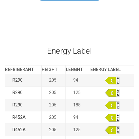
Energy Label
REFRIGERANT
HEIGHT
LENGHT
ENERGY LABEL
R290
205
94
R290
205
125
R290
205
188
R452A
205
94
R452A
205
125