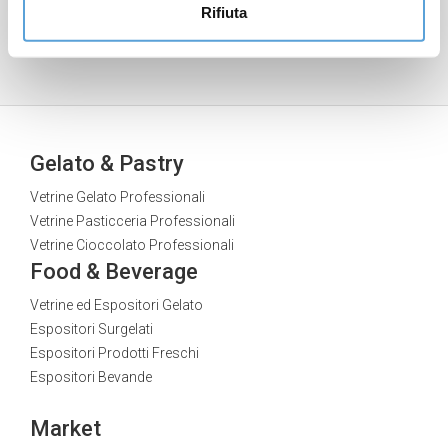
Rifiuta
revocare il consenso all’installazione di tutti o alcuni dei
sistemi di tracciamento e modificare le tue preferenze
accedendo alla sezione “Gestisci”, raggiungibile
attraverso la Cookie Policy o attraverso questo banner.
Gelato & Pastry
Vetrine Gelato Professionali
Vetrine Pasticceria Professionali
Vetrine Cioccolato Professionali
Food & Beverage
Vetrine ed Espositori Gelato
Espositori Surgelati
Espositori Prodotti Freschi
Espositori Bevande
Market