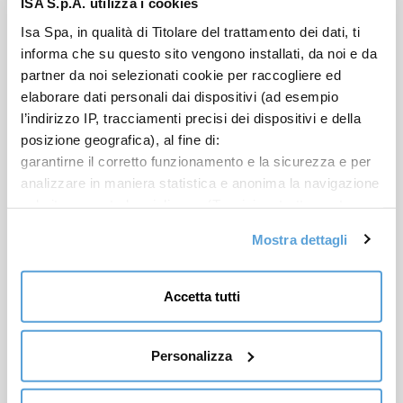
ISA S.p.A. utilizza i cookies
Isa Spa, in qualità di Titolare del trattamento dei dati, ti
informa che su questo sito vengono installati, da noi e da
partner da noi selezionati cookie per raccogliere ed
elaborare dati personali dai dispositivi (ad esempio
l’indirizzo IP, tracciamenti precisi dei dispositivi e della
posizione geografica), al fine di:
garantirne il corretto funzionamento e la sicurezza e per
analizzare in maniera statistica e anonima la navigazione
sul sito per poterlo migliorare (Tecnici e strettamente
necessari); mostrarti offerte commerciali
Mostra dettagli
personalizzate sulla base dei tuoi interessi, delle
preferenze da te manifestate e della tua posizione
(Offerte commerciali personalizzate);
Accetta tutti
Metro Combi
condividere informazioni e farti visualizzare sul nostro
sito contenuti ospitati sui social network (Social media e
Plug-In
condivisione dei contenuti). Per l’installazione dei cookie
Personalizza
tecnici e necessari non è richiesto il tuo consenso. Per gli
Nuova Metro Combi è la vetrina multifunzionale con due vani
altri, invece, puoi liberamente conferire, rifiutare e
espositivi e tre diversi servizi.