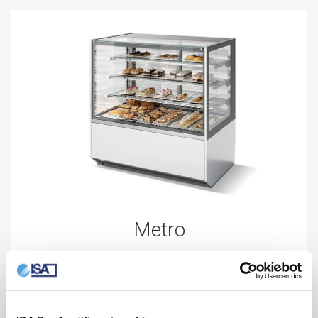
Metro
Plug-In
Metro, ampi volumi ed estrema versatilità, disponibile nella
versione servita ST o Self service.