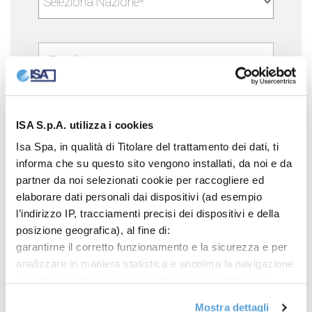
ISA S.p.A. utilizza i cookies
Isa Spa, in qualità di Titolare del trattamento dei dati, ti
informa che su questo sito vengono installati, da noi e da
Ho bisogno di*:
partner da noi selezionati cookie per raccogliere ed
elaborare dati personali dai dispositivi (ad esempio
l’indirizzo IP, tracciamenti precisi dei dispositivi e della
posizione geografica), al fine di:
garantirne il corretto funzionamento e la sicurezza e per
Inserendo il Serial Number (S/N) riusciamo a
analizzare in maniera statistica e anonima la navigazione
darti una assistenza mirata e veloce. Per
sul sito per poterlo migliorare (Tecnici e strettamente
necessari); mostrarti offerte commerciali
scoprire dove trovare il S/N del tuo
Mostra dettagli