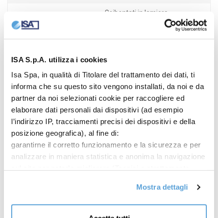
Coibentati in lamiera
FIANCHI
preverniciata bianca
COLORE INTERNO
Lamiera preverniciata bianca
ISA S.p.A. utilizza i cookies
APERTURA
Porte a battente con chiusura
Isa Spa, in qualità di Titolare del trattamento dei dati, ti
ANTERIORE
automatica
informa che su questo sito vengono installati, da noi e da
ILLUMINAZIONE
Led 5700 K
partner da noi selezionati cookie per raccogliere ed
elaborare dati personali dai dispositivi (ad esempio
Pattini unidirezionali con
l’indirizzo IP, tracciamenti precisi dei dispositivi e della
MOVIMENTAZIONE
piedini regolabili in altezza
posizione geografica), al fine di:
garantirne il corretto funzionamento e la sicurezza e per
ALTEZZA
196 (cm)
analizzare in maniera statistica e anonima la navigazione
LARGHEZZA
134 (cm)
sul sito per poterlo migliorare (Tecnici e strettamente
necessari); mostrarti offerte commerciali
PROFONDITÀ
74 (cm)
Mostra dettagli
personalizzate sulla base dei tuoi interessi, delle
preferenze da te manifestate e della tua posizione
(Offerte commerciali personalizzate);
Accetta tutti