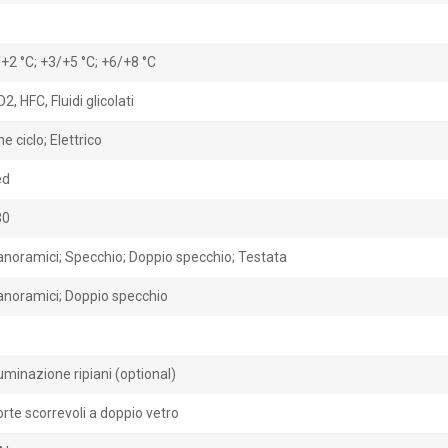
+2 °C; +3/+5 °C; +6/+8 °C
2, HFC, Fluidi glicolati
ne ciclo; Elettrico
ed
30
anoramici; Specchio; Doppio specchio; Testata
anoramici; Doppio specchio
luminazione ripiani (optional)
rte scorrevoli a doppio vetro