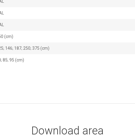
AL
AL
AL
50 (cm)
5; 146; 187; 250; 375 (cm)
; 85; 95 (cm)
Download area