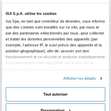
ISA S.p.A. utilise les cookies
Isa Spa, en tant que contrôleur de données, vous informe
que des cookies sont installés sur ce site, par nous et
par des partenaires sélectionnés par nous, pour collecter
et traiter les données personnelles des appareils (par
exemple, l'adresse IP, le suivi précis des appareils et la
position géographique), afin de: assurer son bon
fonctionnement et sa sécurité et analyser statistiquement
et anonymement votre navigation sur le site afin de
l'améliorer (Technique et strictement nécessaire) ; vous
présenter des offres commerciales personnalisées en
Afficher les détails
fonction de vos centres d'intérêt, des préférences que
vous avez exprimées et de votre localisation (Offres
commerciales personnalisées) ; partager des
Tout autoriser
informations et vous permettre de consulter le contenu
hébergé sur les réseaux sociaux sur notre site (médias
sociaux et partage de contenu). Votre consentement
Personnaliser