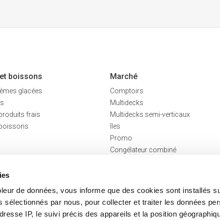
 et boissons
Marché
crèmes glacées
Comptoirs
és
Multidecks
produits frais
Multidecks semi-verticaux
 boissons
îles
Promo
Congélateur combiné
Arrière-comptoirs réfrigérés
Smartflex
ies
ôleur de données, vous informe que des cookies sont installés su
s sélectionnés par nous, pour collecter et traiter les données pe
dresse IP, le suivi précis des appareils et la position géographiqu