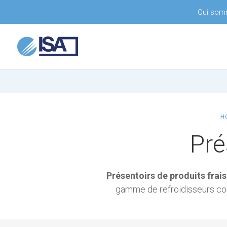
Qui som
H
Pré
Présentoirs de produits frai
gamme de refroidisseurs comp