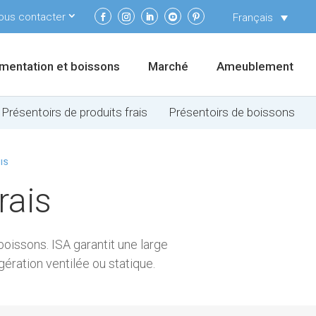
ous contacter
Français
imentation et boissons
Marché
Ameublement
Présentoirs de produits frais
Présentoirs de boissons
IS
rais
 boissons. ISA garantit une large
ération ventilée ou statique.