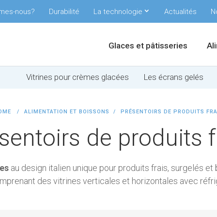
mes-nous?
Durabilité
La technologie
Actualités
N
Glaces et pâtisseries
Al
Vitrines pour crèmes glacées
Les écrans gelés
OME
ALIMENTATION ET BOISSONS
PRÉSENTOIRS DE PRODUITS FRA
sentoirs de produits f
ses
au design italien unique pour produits frais, surgelés et
renant des vitrines verticales et horizontales avec réfrig