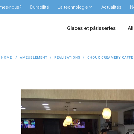
mes-nous?
Durabilité
La technologie
Actualités
N
Glaces et pâtisseries
Al
HOME
AMEUBLEMENT
RÉALISATIONS
CHOUX CREAMERY CAFFÈ