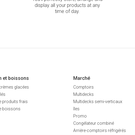
display all your products at any
time of day.
n et boissons
Marché
 crèmes glacées
Comptoirs
lés
Multidecks
 produits frais
Multidecks semi-verticaux
de boissons
îles
Promo
Congélateur combiné
Arrière-comptoirs réfrigérés