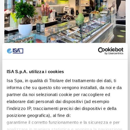
Gelateria del Gallo
ISA S.p.A. utilizza i cookies
GELATERIA, BAR / 2020
Isa Spa, in qualità di Titolare del trattamento dei dati, ti
Pomigliano d'Arco, Napoli, Italia
informa che su questo sito vengono installati, da noi e da
partner da noi selezionati cookie per raccogliere ed
elaborare dati personali dai dispositivi (ad esempio
l’indirizzo IP, tracciamenti precisi dei dispositivi e della
posizione geografica), al fine di:
garantirne il corretto funzionamento e la sicurezza e per
analizzare in maniera statistica e anonima la navigazione