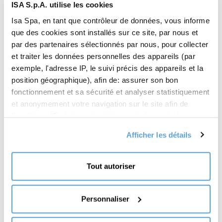
ISA S.p.A. utilise les cookies
Isa Spa, en tant que contrôleur de données, vous informe
que des cookies sont installés sur ce site, par nous et
par des partenaires sélectionnés par nous, pour collecter
et traiter les données personnelles des appareils (par
exemple, l'adresse IP, le suivi précis des appareils et la
position géographique), afin de: assurer son bon
fonctionnement et sa sécurité et analyser statistiquement
et anonymement votre navigation sur le site afin de
l'améliorer (Technique et strictement nécessaire) ; vous
présenter des offres commerciales personnalisées en
Afficher les détails
fonction de vos centres d'intérêt, des préférences que
vous avez exprimées et de votre localisation (Offres
commerciales personnalisées) ; partager des
Tout autoriser
informations et vous permettre de consulter le contenu
hébergé sur les réseaux sociaux sur notre site (médias
sociaux et partage de contenu). Votre consentement
Personnaliser
n'est pas requis pour l'installation de cookies techniques