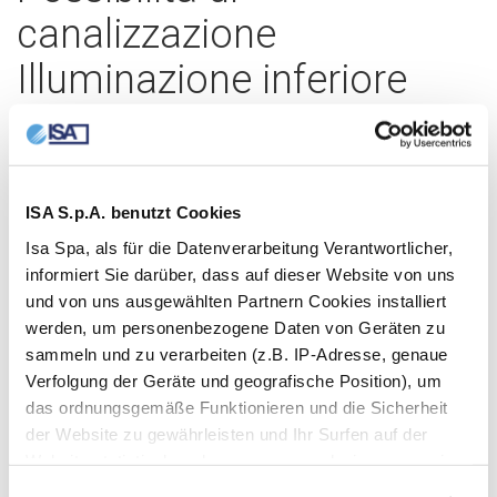
canalizzazione
Illuminazione inferiore
Completamente
personalizzabile
ISA S.p.A. benutzt Cookies
Isa Spa, als für die Datenverarbeitung Verantwortlicher,
ANFRAGE INFORMATIONEN
informiert Sie darüber, dass auf dieser Website von uns
und von uns ausgewählten Partnern Cookies installiert
werden, um personenbezogene Daten von Geräten zu
sammeln und zu verarbeiten (z.B. IP-Adresse, genaue
Verfolgung der Geräte und geografische Position), um
das ordnungsgemäße Funktionieren und die Sicherheit
der Website zu gewährleisten und Ihr Surfen auf der
Website statistisch und anonym zu analysieren, um sie
zu verbessern (technisch und unbedingt notwendig);