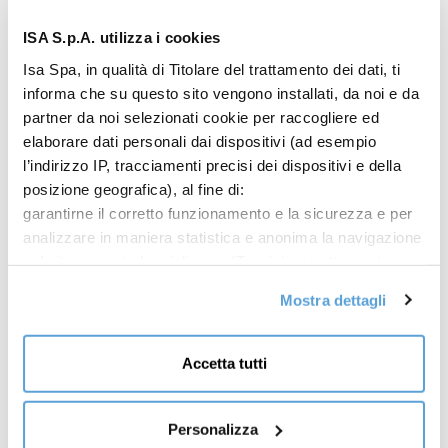
ISA S.p.A. utilizza i cookies
Isa Spa, in qualità di Titolare del trattamento dei dati, ti
Grazie al rivoluzionario
sistema a deflettori mobili
informa che su questo sito vengono installati, da noi e da
con apertura “On Demand”
introduce un nuovo
partner da noi selezionati cookie per raccogliere ed
concetto di espositore nel mondo della refrigerazione
elaborare dati personali dai dispositivi (ad esempio
professionale.
l’indirizzo IP, tracciamenti precisi dei dispositivi e della
posizione geografica), al fine di:
Tra i principali plus di SMARTFLEX
:
garantirne il corretto funzionamento e la sicurezza e per
analizzare in maniera statistica e anonima la navigazione
sul sito per poterlo migliorare (Tecnici e strettamente
Maggiore visibilità del prodotto;
necessari); mostrarti offerte commerciali
Significativa riduzione dei consumi energetici;
Mostra dettagli
personalizzate sulla base dei tuoi interessi, delle
Incremento provato delle vendite;
preferenze da te manifestate e della tua posizione
Minori ingombri;
(Offerte commerciali personalizzate);
Accetta tutti
Scelta dalla catena
7-Eleven in Corea
per creare il
condividere informazioni e farti visualizzare sul nostro
primo Convenience Store completamente
sito contenuti ospitati sui social network (Social media e
automatizzato
.
condivisione dei contenuti). Per l’installazione dei cookie
Personalizza