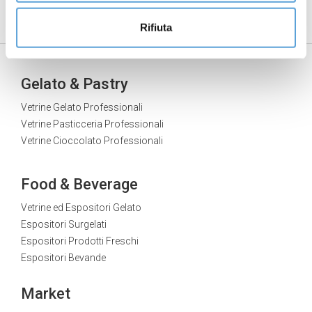
altri, invece, puoi liberamente conferire, rifiutare e
Rifiuta
revocare il consenso all’installazione di tutti o alcuni dei
sistemi di tracciamento e modificare le tue preferenze
accedendo alla sezione “Gestisci”, raggiungibile
Gelato & Pastry
attraverso la Cookie Policy o attraverso questo banner.
Vetrine Gelato Professionali
Vetrine Pasticceria Professionali
Vetrine Cioccolato Professionali
Food & Beverage
Vetrine ed Espositori Gelato
Espositori Surgelati
Espositori Prodotti Freschi
Espositori Bevande
Market