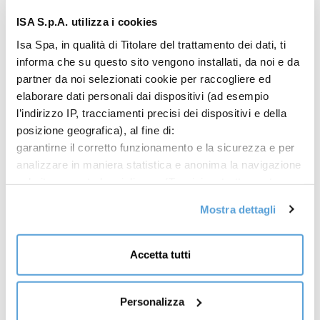
ISA S.p.A. utilizza i cookies
Isa Spa, in qualità di Titolare del trattamento dei dati, ti
informa che su questo sito vengono installati, da noi e da
partner da noi selezionati cookie per raccogliere ed
elaborare dati personali dai dispositivi (ad esempio
l’indirizzo IP, tracciamenti precisi dei dispositivi e della
posizione geografica), al fine di:
garantirne il corretto funzionamento e la sicurezza e per
analizzare in maniera statistica e anonima la navigazione
sul sito per poterlo migliorare (Tecnici e strettamente
necessari); mostrarti offerte commerciali
Baritalia Hub 2018
Mostra dettagli
personalizzate sulla base dei tuoi interessi, delle
24 – 25 settembre 2018
preferenze da te manifestate e della tua posizione
Palacongressi di Rimini
(Offerte commerciali personalizzate);
Accetta tutti
Via della Fiera, 23 – 47923 Rimini (Rn) | Italy
condividere informazioni e farti visualizzare sul nostro
sito contenuti ospitati sui social network (Social media e
Orari: dalle 10:00 alle 19:00
condivisione dei contenuti). Per l’installazione dei cookie
Personalizza
tecnici e necessari non è richiesto il tuo consenso. Per gli