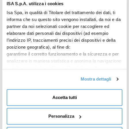
ISA S.p.A. utilizza i cookies
Isa Spa, in qualità di Titolare del trattamento dei dati, ti
informa che su questo sito vengono installati, da noi e da
partner da noi selezionati cookie per raccogliere ed
elaborare dati personali dai dispositivi (ad esempio
l’indirizzo IP, tracciamenti precisi dei dispositivi e della
posizione geografica), al fine di:
garantirne il corretto funzionamento e la sicurezza e per
analizzare in maniera statistica e anonima la navigazione
sul sito per poterlo migliorare (Tecnici e strettamente
necessari); mostrarti offerte commerciali
Mostra dettagli
personalizzate sulla base dei tuoi interessi, delle
preferenze da te manifestate e della tua posizione
(Offerte commerciali personalizzate);
Accetta tutti
condividere informazioni e farti visualizzare sul nostro
sito contenuti ospitati sui social network (Social media e
condivisione dei contenuti). Per l’installazione dei cookie
Personalizza
tecnici e necessari non è richiesto il tuo consenso. Per gli