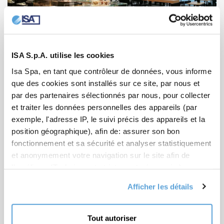
ISA S.p.A. utilise les cookies
Isa Spa, en tant que contrôleur de données, vous informe
Chef Express Interporto
que des cookies sont installés sur ce site, par nous et
Bologna
par des partenaires sélectionnés par nous, pour collecter
et traiter les données personnelles des appareils (par
BAR, RESTAURANT / 2018
exemple, l'adresse IP, le suivi précis des appareils et la
position géographique), afin de: assurer son bon
Bologna
fonctionnement et sa sécurité et analyser statistiquement
et anonymement votre navigation sur le site afin de
l'améliorer (Technique et strictement nécessaire) ; vous
présenter des offres commerciales personnalisées en
Afficher les détails
fonction de vos centres d'intérêt, des préférences que
vous avez exprimées et de votre localisation (Offres
commerciales personnalisées) ; partager des
Tout autoriser