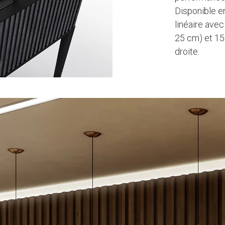
Disponible e
linéaire ave
25 cm) et 15
droite.