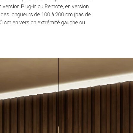
n version Plug-in ou Remote, en version
c des longueurs de 100 à 200 cm (pas de
0 cm en version extrémité gauche ou