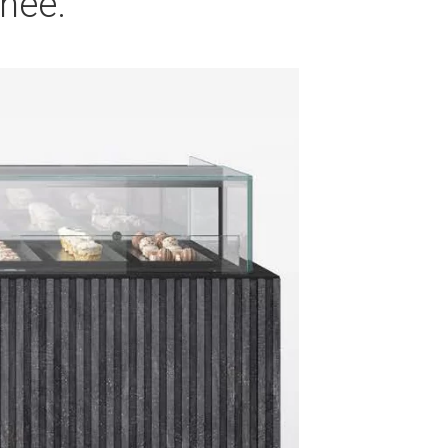
inée.