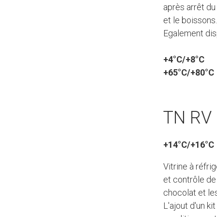
après arrêt du
et le boissons.
Egalement disp
+4°C/+8°C
+65°C/+80°C
TN RV 
+14°C/+16°C
Vitrine à réfr
et contrôle de
chocolat et les
L'ajout d'un ki