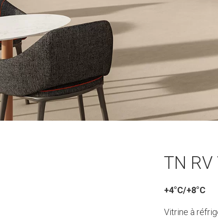
TN RV 
+4°C/+8°C
Vitrine à réfr