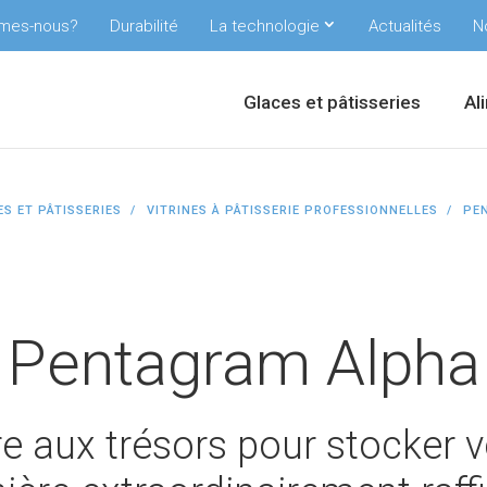
mes-nous?
Durabilité
La technologie
Actualités
N
Glaces et pâtisseries
Al
S ET PÂTISSERIES
VITRINES À PÂTISSERIE PROFESSIONNELLES
PE
Pentagram Alpha
re aux trésors pour stocker 