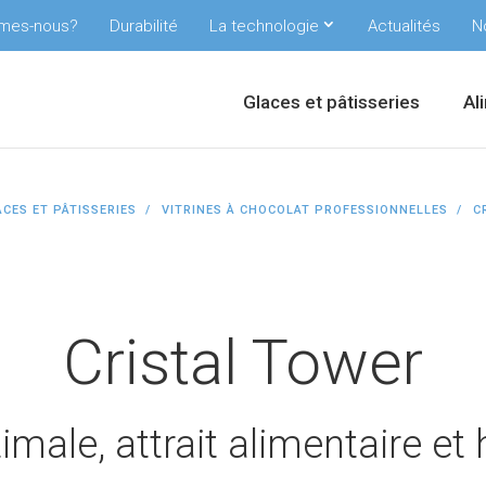
mes-nous?
Durabilité
La technologie
Actualités
N
Glaces et pâtisseries
Al
CES ET PÂTISSERIES
VITRINES À CHOCOLAT PROFESSIONNELLES
C
Cristal Tower
imale, attrait alimentaire e