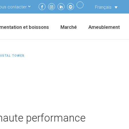
ous contacter
Français
imentation et boissons
Marché
Ameublement
RISTAL TOWER
t haute performance