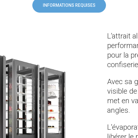
INFORMATIONS REQUISES
L’attrait 
performan
pour la p
confiseri
Avec sa g
visible d
met en va
angles.
L'évapora
libérer le